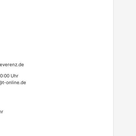
leverenz.de
20:00 Uhr
@t-online.de
hr